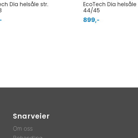
ch Dia helsåle str.
EcoTech Dia helsåle s
3
44/45
-
899,-
Snarveier
Om oss