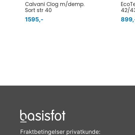
Calvani Clog m/demp.
EcoTe
Sort str 40
42/4
1595,-
899,
Fraktbetingelser privatkunde: