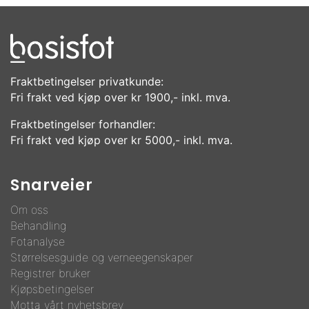
Fraktbetingelser privatkunde:
Fri frakt ved kjøp over kr 1900,- inkl. mva.
Fraktbetingelser forhandler:
Fri frakt ved kjøp over kr 5000,- inkl. mva.
Snarveier
Om oss
Behandling
F
otanalyse
Størrelsesguide og verneegenskaper
Registrer bruker
Kjøpsbetingelser
Motta vårt nyhetsbrev