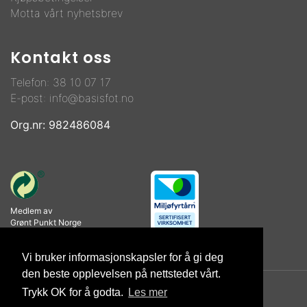
Motta vårt nyhetsbrev
Kontakt oss
Telefon:
38 10 07 17
E-post:
info@basisfot.no
Org.nr: 982486084
Medlem av
Grønt Punkt Norge
Vi bruker informasjonskapsler for å gi deg
den beste opplevelsen på nettstedet vårt.
Trykk OK for å godta.
Les mer
© Copyright 2026 Basisfot AS |
Personvernerklæring