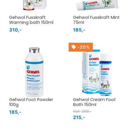
Gehwol Fusskraft
Gehwol Fusskraft Mint
Warming bath 150ml
75ml
310,-
185,-
-20%
Gehwol Foot Powder
Gehwol Cream Foot
100g
Bath 150ml
185,-
Veil: 269,-
215,-