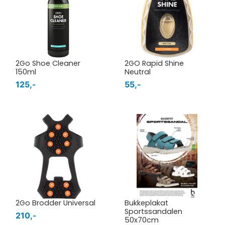
2Go Shoe Cleaner
2GO Rapid Shine
150ml
Neutral
125,-
55,-
2Go Brodder Universal
Bukkeplakat
Sportssandalen
210,-
50x70cm