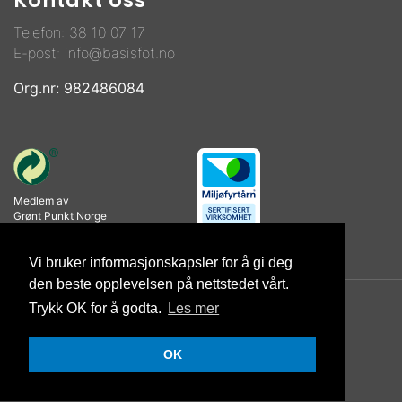
Kontakt oss
Telefon:
38 10 07 17
E-post:
info@basisfot.no
Org.nr: 982486084
Medlem av
Grønt Punkt Norge
Vi bruker informasjonskapsler for å gi deg
den beste opplevelsen på nettstedet vårt.
Trykk OK for å godta.
Les mer
© Copyright 2026 Basisfot AS |
Personvernerklæring
OK
Utviklet av Netlab
|
Publiseres i eRedaktør