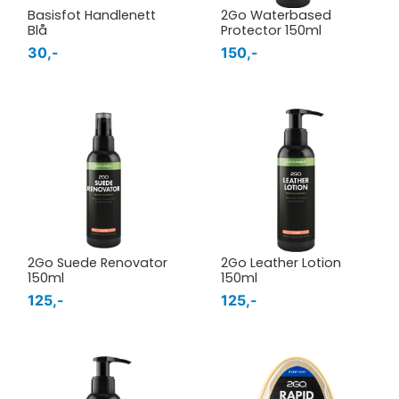
Basisfot Handlenett
2Go Waterbased
Blå
Protector 150ml
30,-
150,-
2Go Suede Renovator
2Go Leather Lotion
150ml
150ml
125,-
125,-