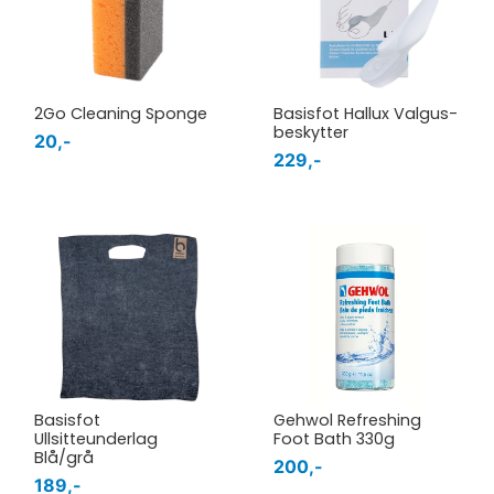
2Go Cleaning Sponge
Basisfot Hallux Valgus-
beskytter
20,-
229,-
Basisfot
Gehwol Refreshing
Ullsitteunderlag
Foot Bath 330g
Blå/grå
200,-
189,-