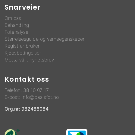
Snarveier
Om oss
Behandling
F
otanalyse
Størrelsesguide og verneegenskaper
Registrer bruker
Kjøpsbetingelser
Motta vårt nyhetsbrev
Kontakt oss
Telefon:
38 10 07 17
E-post:
info@basisfot.no
Org.nr: 982486084