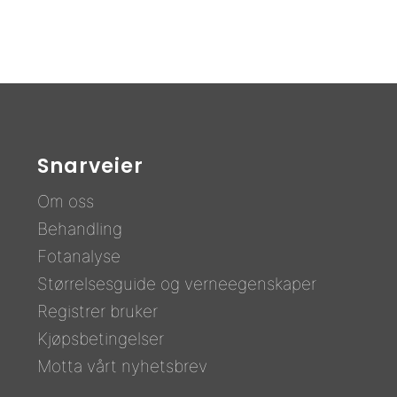
Snarveier
Om oss
Behandling
F
otanalyse
Størrelsesguide og verneegenskaper
Registrer bruker
Kjøpsbetingelser
Motta vårt nyhetsbrev