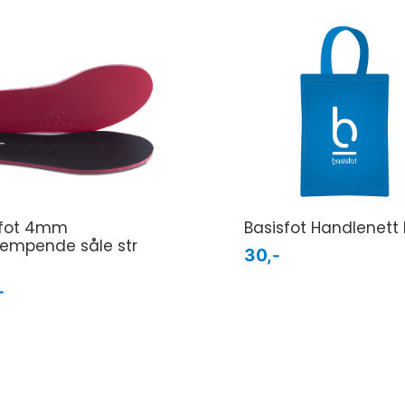
sfot 4mm
Basisfot Handlenett 
empende såle str
30,-
-