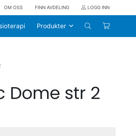
OM OSS
FINN AVDELING
LOGG INN
sioterapi
Produkter
2
c Dome str 2
)