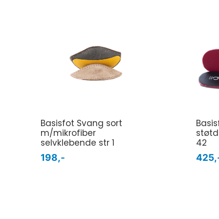
Basisfot Svang sort
Basi
m/mikrofiber
støtd
selvklebende str 1
42
198,-
425,