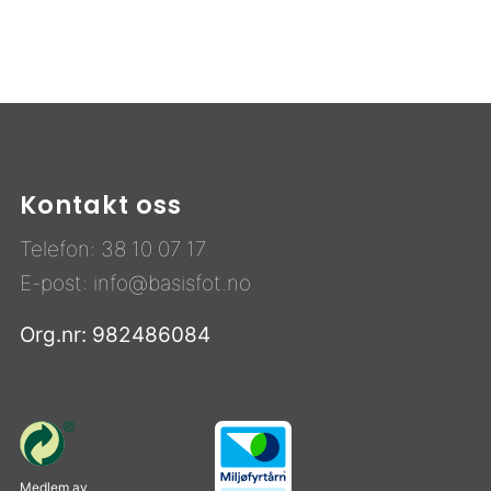
Kontakt oss
Telefon:
38 10 07 17
E-post:
info@basisfot.no
Org.nr: 982486084
Medlem av