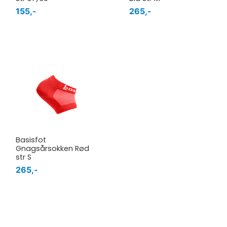
155,-
265,-
Basisfot
Gnagsårsokken Rød
str S
265,-