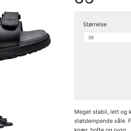
Størrelse
Meget stabil, lett og
støtdempende såle. Fo
knær, hofte og rygg.