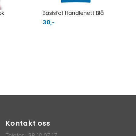
pk
Basisfot Handlenett Blå
30,-
Kontakt oss
Telefon:
38 10 07 17