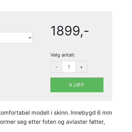
1899,-
Velg antall:
-
+
KJØP
 komfortabel modell i skinn. Innebygd 6 mm
rmer seg etter foten og avlaster føtter,