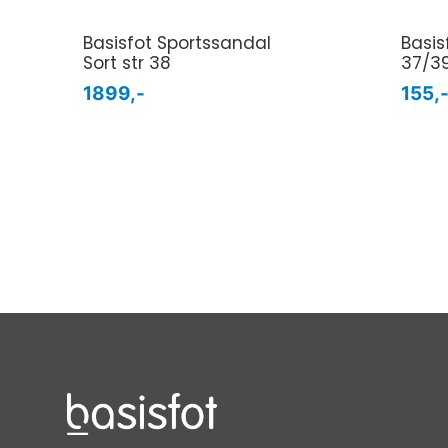
Basisfot Sportssandal
Basisf
Sort str 38
37/3
1899,-
155,