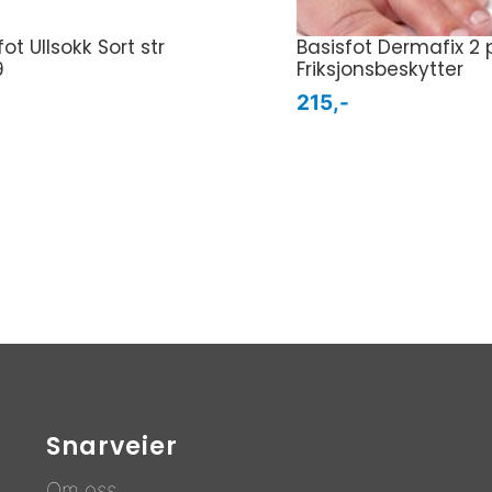
ot Ullsokk Sort str
Basisfot Dermafix 2 
9
Friksjonsbeskytter
-
215,-
Snarveier
Om oss